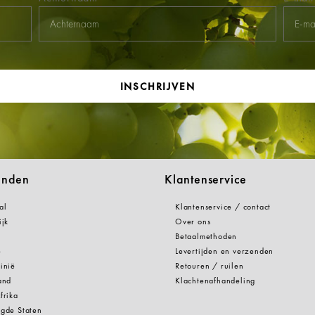
INSCHRIJVEN
anden
Klantenservice
al
Klantenservice / contact
ijk
Over ons
Betaalmethoden
e
Levertijden en verzenden
inië
Retouren / ruilen
and
Klachtenafhandeling
frika
gde Staten