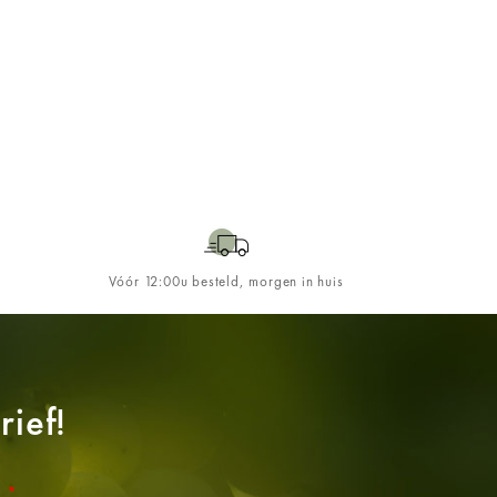
Vóór 12:00u besteld, morgen in huis
ief!
l