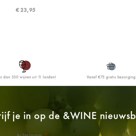
€
23,95
r dan 350 wijnen uit 11 landen!
Vanaf €75 gratis bezorging
ijf je in op de
&WINE
nieuwsbr
Achternaam
E-mai