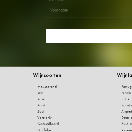
Wijnsoorten
Wijnl
Mousserend
Portug
Wit
Frankr
Rosé
Italië
Rood
Spanj
Zoet
Argent
Versterkt
Duitsl
Gedistilleerd
Zuid-A
Olijfolie
Vereni