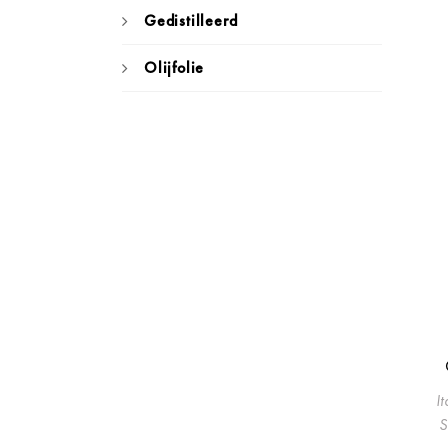
Gedistilleerd
Olijfolie
I
S