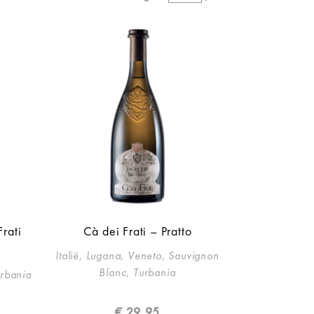
rati
Cà dei Frati – Pratto
Italië, Lugana, Veneto, Sauvignon
Blanc, Turbania
urbania
€
29,95