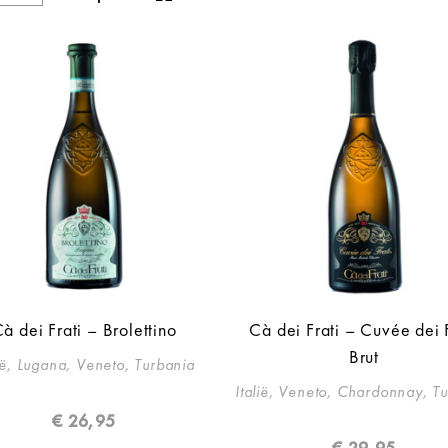
à dei Frati – Brolettino
Cà dei Frati – Cuvée dei F
Brut
lië, Lugana, Veneto, Turbania
Italië, Veneto, Chardonnay, T
€
26,95
€
29,95