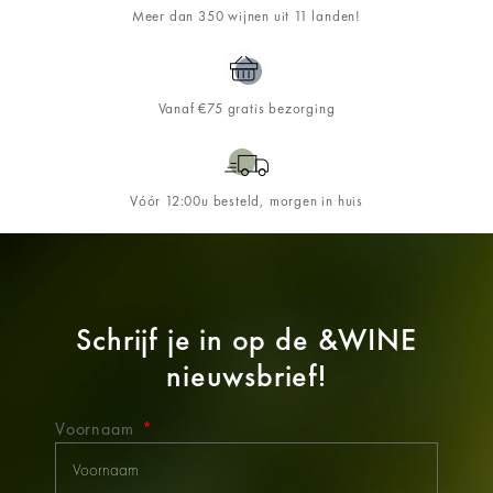
Meer dan 350 wijnen uit 11 landen!
Vanaf €75 gratis bezorging
Vóór 12:00u besteld, morgen in huis
Schrijf je in op de
&WINE
nieuwsbrief!
Voornaam