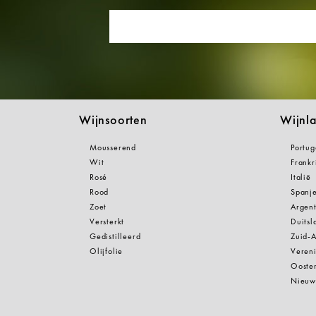
Wijnsoorten
Wijnl
Mousserend
Portug
Wit
Frankr
Rosé
Italië
Rood
Spanj
Zoet
Argent
Versterkt
Duitsl
Gedistilleerd
Zuid-A
Olijfolie
Vereni
Oosten
Nieuw