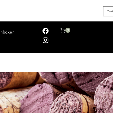
0
jnboxen