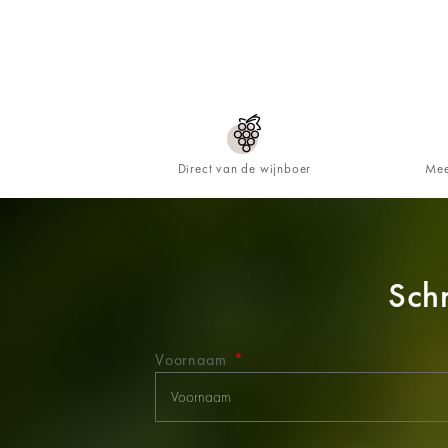
Direct van de wijnboer
Mee
Schr
Voornaam