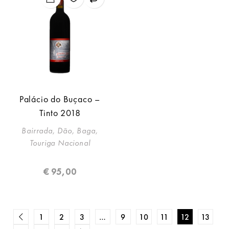
Palácio do Buçaco –
Tinto 2018
Bairrada, Dão, Baga,
Touriga Nacional
€
95,00
1
2
3
…
9
10
11
12
13