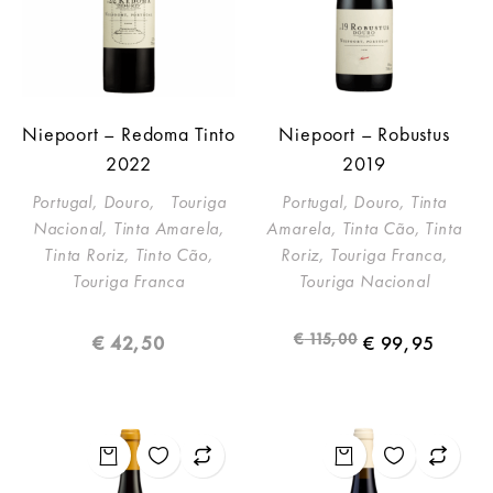
Niepoort – Redoma Tinto
Niepoort – Robustus
2022
2019
Portugal, Douro, Touriga
Portugal, Douro, Tinta
Nacional, Tinta Amarela,
Amarela, Tinta Cão, Tinta
Tinta Roriz, Tinto Cão,
Roriz, Touriga Franca,
Touriga Franca
Touriga Nacional
€
115,00
€
42,50
€
99,95