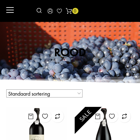
0
ROOD
SALE