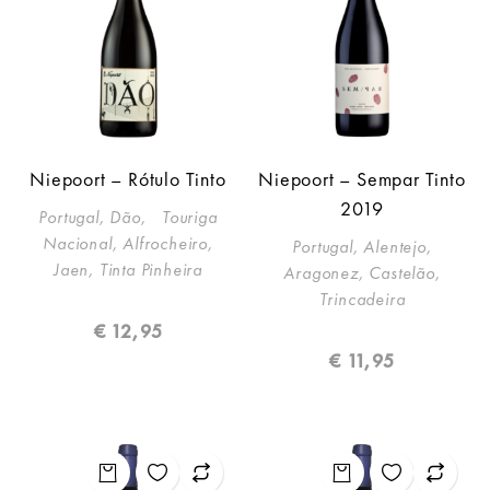
Niepoort – Rótulo Tinto
Niepoort – Sempar Tinto
2019
Portugal, Dão, Touriga
Nacional, Alfrocheiro,
Portugal, Alentejo,
Jaen, Tinta Pinheira
Aragonez, Castelão,
Trincadeira
€
12,95
€
11,95