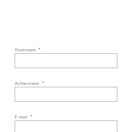
Schrijf je in op de
&WINE
nieuwsbrief!
Voornaam
Achternaam
E-mail