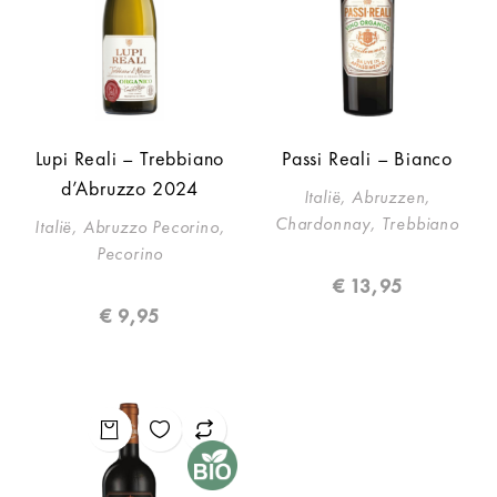
Lupi Reali – Trebbiano
Passi Reali – Bianco
d’Abruzzo 2024
Italië, Abruzzen,
Chardonnay, Trebbiano
Italië, Abruzzo Pecorino,
Pecorino
€
13,95
€
9,95