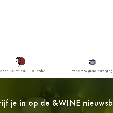
r dan 350 wijnen uit 11 landen!
Vanaf €75 gratis bezorging
ijf je in op de
&WINE
nieuwsbr