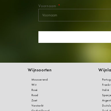
Voornaam
Wijnsoorten
Wijnl
Mousserend
Portug
Wit
Frankr
Rosé
Italië
Rood
Spanj
Zoet
Argent
Versterkt
Duitsl
Gedistilleerd
Zuid-A