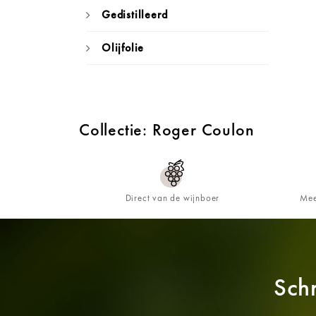
Gedistilleerd
Olijfolie
Collectie: Roger Coulon
Direct van de wijnboer
Mee
Schr