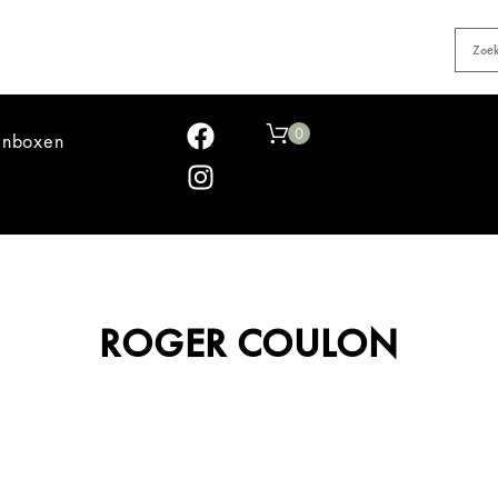
0
jnboxen
ROGER COULON