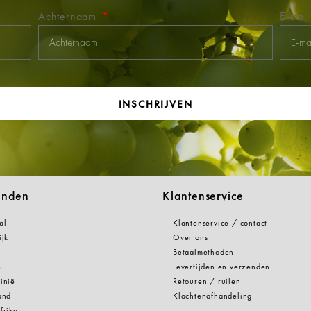
Achternaam
E-mai
INSCHRIJVEN
anden
Klantenservice
al
Klantenservice / contact
ijk
Over ons
Betaalmethoden
e
Levertijden en verzenden
inië
Retouren / ruilen
and
Klachtenafhandeling
frika