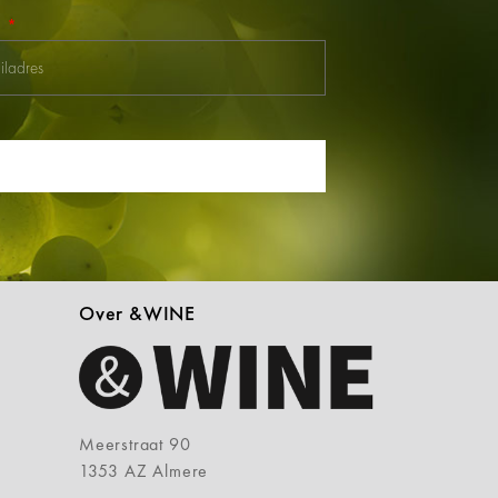
l
Over &WINE
Meerstraat 90
1353 AZ Almere