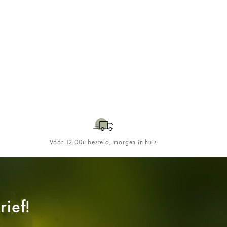
Vóór 12:00u besteld, morgen in huis
ief!