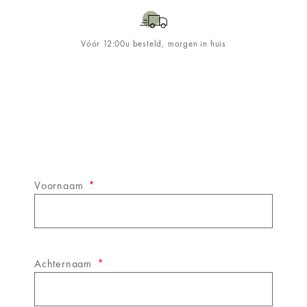
Vóór 12:00u besteld, morgen in huis
Schrijf je in op de
&WINE
nieuwsbrief!
Voornaam
Achternaam