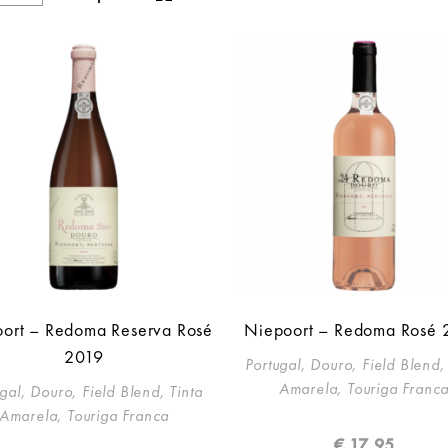
ort – Redoma Reserva Rosé
Niepoort – Redoma Rosé
2019
Portugal, Douro, Field Blend,
Amarela, Touriga Franc
gal, Douro, Field Blend, Tinta
Amarela, Touriga Franca
€
17,95