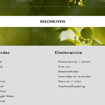
INSCHRIJVEN
anden
Klantenservice
al
Klantenservice / contact
ijk
Over ons
Betaalmethoden
e
Levertijden en verzenden
inië
Retouren / ruilen
and
Klachtenafhandeling
frika
gde Staten
rijk