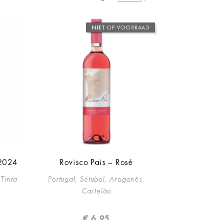
NIET OP VOORRAAD
 2024
Rovisco Pais – Rosé
 Tinta
Portugal, Sétubal, Aragonês,
a
Castelão
€
6,95