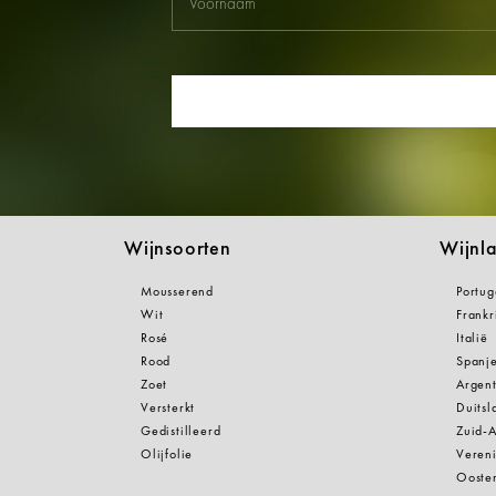
Wijnsoorten
Wijnl
Mousserend
Portug
Wit
Frankr
Rosé
Italië
Rood
Spanj
Zoet
Argent
Versterkt
Duitsl
Gedistilleerd
Zuid-A
Olijfolie
Vereni
Oosten