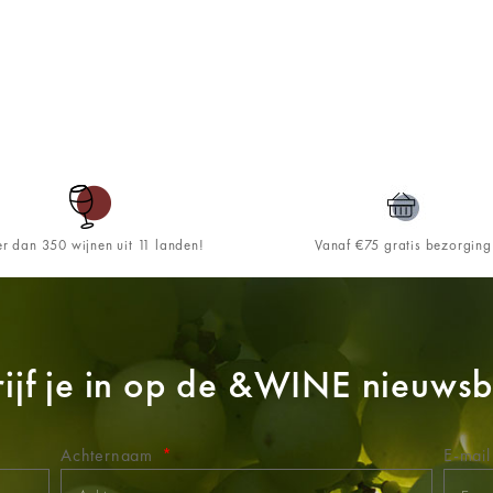
r dan 350 wijnen uit 11 landen!
Vanaf €75 gratis bezorging
ijf je in op de
&WINE
nieuwsbr
Achternaam
E-mai