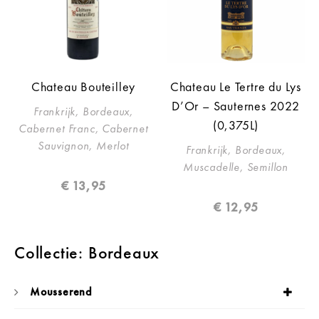
Chateau Bouteilley
Chateau Le Tertre du Lys
D’Or – Sauternes 2022
Frankrijk, Bordeaux,
(0,375L)
Cabernet Franc, Cabernet
Sauvignon, Merlot
Frankrijk, Bordeaux,
Muscadelle, Semillon
€
13,95
€
12,95
Collectie: Bordeaux
Mousserend