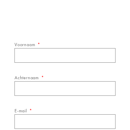
Schrijf je in op de
&WINE
nieuwsbrief!
Voornaam
Achternaam
E-mail