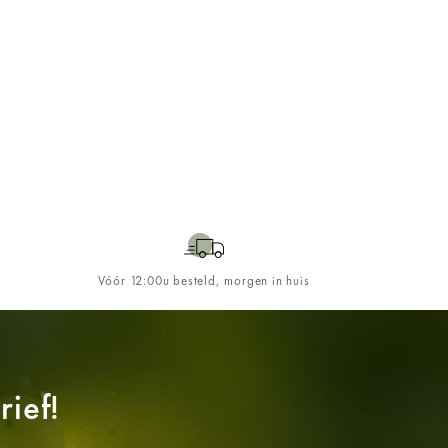
Vóór 12:00u besteld, morgen in huis
ief!