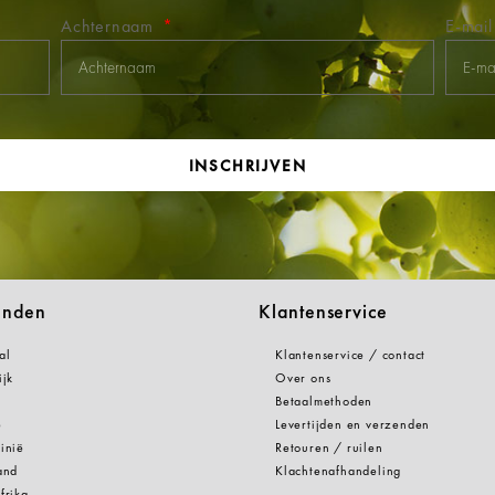
Achternaam
E-mai
INSCHRIJVEN
anden
Klantenservice
al
Klantenservice / contact
ijk
Over ons
Betaalmethoden
e
Levertijden en verzenden
inië
Retouren / ruilen
and
Klachtenafhandeling
frika