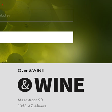
l
Over &WINE
Meerstraat 90
1353 AZ Almere