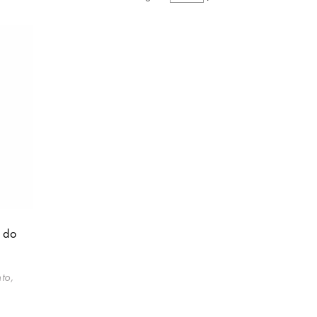
 do
to,