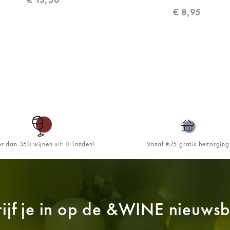
€
8,95
r dan 350 wijnen uit 11 landen!
Vanaf €75 gratis bezorging
ijf je in op de
&WINE
nieuwsbr