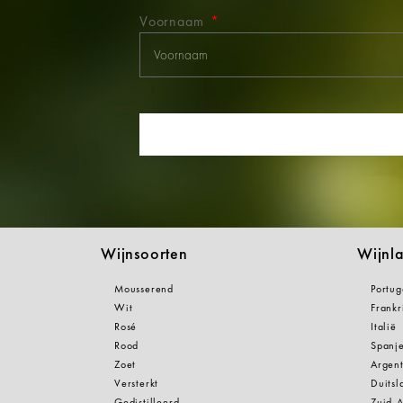
Voornaam
Wijnsoorten
Wijnl
Mousserend
Portug
Wit
Frankr
Rosé
Italië
Rood
Spanj
Zoet
Argent
Versterkt
Duitsl
Gedistilleerd
Zuid-A