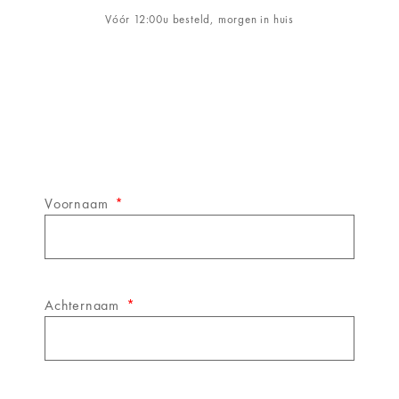
Vóór 12:00u besteld, morgen in huis
Schrijf je in op de
&WINE
nieuwsbrief!
Voornaam
Achternaam