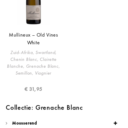
Mullineux – Old Vines
White
Zuid-Afrika, Swartland,
Chenin Blanc, Clairette
Blanche, Grenache Blanc,
Semillon, Viognier
€
31,95
Collectie: Grenache Blanc
Mousserend