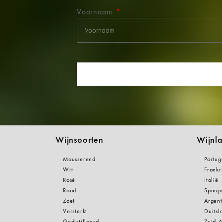
Voornaam
Wijnsoorten
Wijnl
Mousserend
Portug
Wit
Frankr
Rosé
Italië
Rood
Spanj
Zoet
Argent
Versterkt
Duitsl
Gedistilleerd
Zuid-A