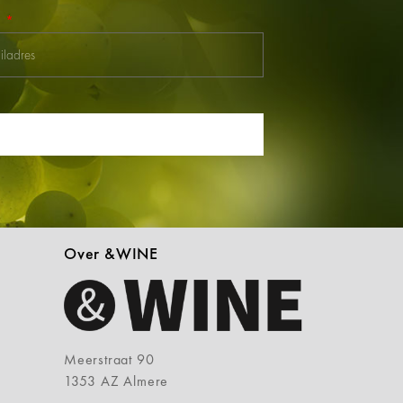
l
Over &WINE
Meerstraat 90
1353 AZ Almere