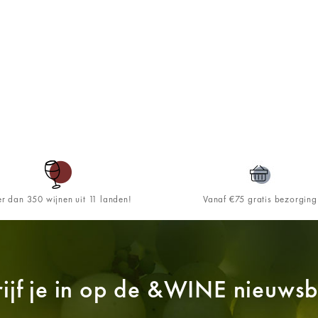
r dan 350 wijnen uit 11 landen!
Vanaf €75 gratis bezorging
ijf je in op de
&WINE
nieuwsbr