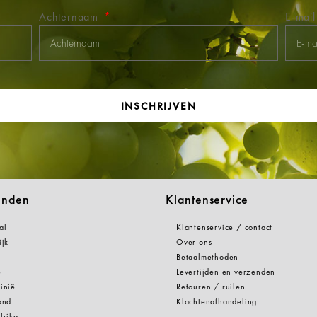
Achternaam
E-mai
INSCHRIJVEN
anden
Klantenservice
al
Klantenservice / contact
ijk
Over ons
Betaalmethoden
e
Levertijden en verzenden
inië
Retouren / ruilen
and
Klachtenafhandeling
frika