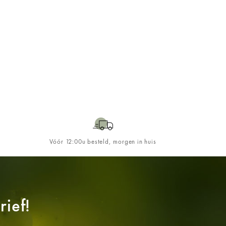
Vóór 12:00u besteld, morgen in huis
ief!