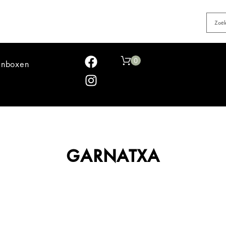
0
jnboxen
GARNATXA