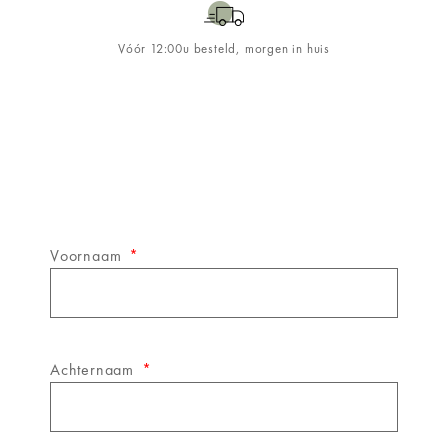
Vóór 12:00u besteld, morgen in huis
Schrijf je in op de
&WINE
nieuwsbrief!
Voornaam
Achternaam