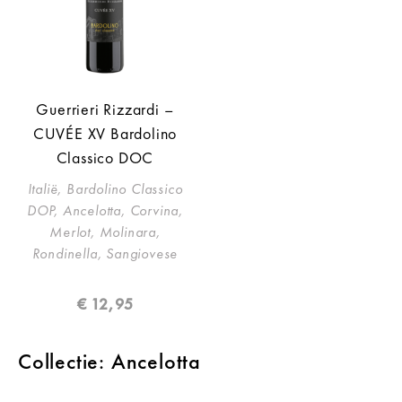
Guerrieri Rizzardi –
CUVÉE XV Bardolino
Classico DOC
Italië, Bardolino Classico
DOP, Ancelotta, Corvina,
Merlot, Molinara,
Rondinella, Sangiovese
€
12,95
Collectie: Ancelotta