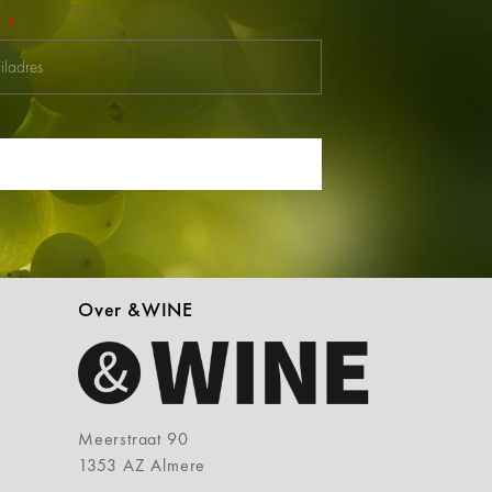
l
Over &WINE
Meerstraat 90
1353 AZ Almere