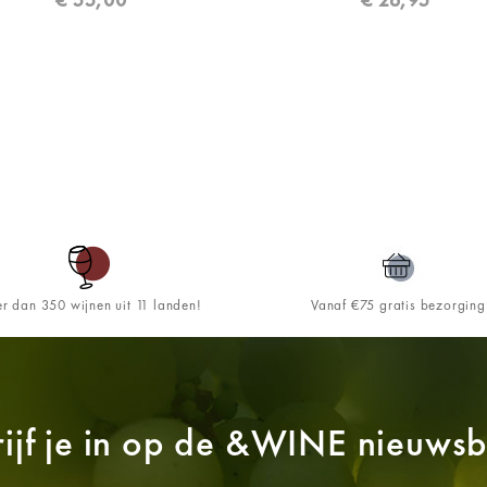
r dan 350 wijnen uit 11 landen!
Vanaf €75 gratis bezorging
ijf je in op de
&WINE
nieuwsbr