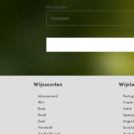
Voornaam
Wijnsoorten
Wijnl
Mousserend
Portug
Wit
Frankr
Rosé
Italië
Rood
Spanj
Zoet
Argent
Versterkt
Duitsl
Gedistilleerd
Zuid-A