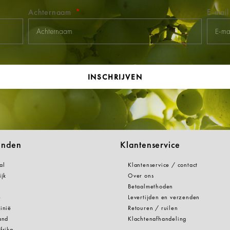
Achternaam
E-mai
INSCHRIJVEN
anden
Klantenservice
al
Klantenservice / contact
ijk
Over ons
Betaalmethoden
e
Levertijden en verzenden
inië
Retouren / ruilen
and
Klachtenafhandeling
frika