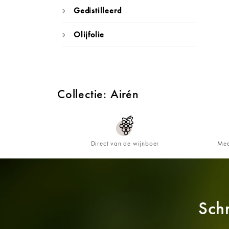
Gedistilleerd
Olijfolie
Collectie: Airén
Direct van de wijnboer
Mee
Schr