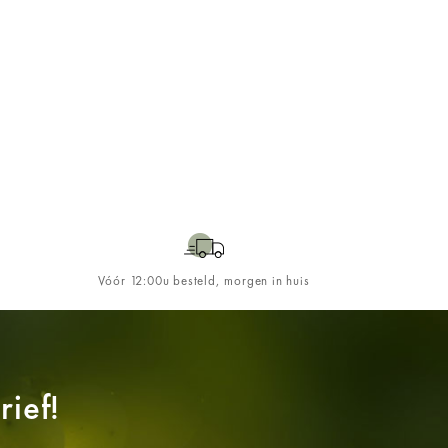
Vóór 12:00u besteld, morgen in huis
ief!