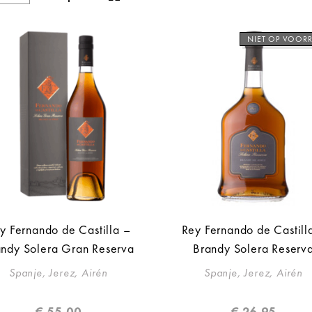
NIET OP VOOR
y Fernando de Castilla –
Rey Fernando de Castill
andy Solera Gran Reserva
Brandy Solera Reserv
Spanje, Jerez, Airén
Spanje, Jerez, Airén
€
55,00
€
26,95