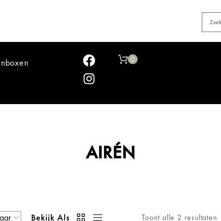
0
jnboxen
AIRÉN
Bekijk Als
Toont alle 2 resultaten