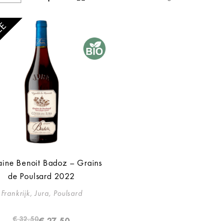
LE
ine Benoit Badoz – Grains
de Poulsard 2022
Frankrijk, Jura, Poulsard
€
32,50
€
27,50