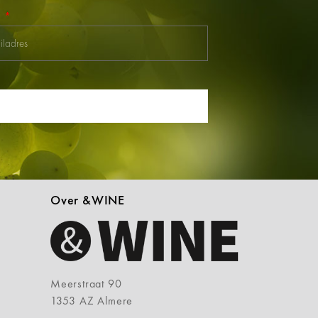
l
Over &WINE
Meerstraat 90
1353 AZ Almere