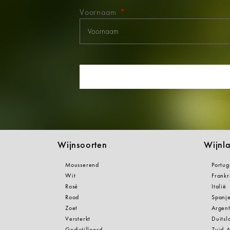
Voornaam
Wijnsoorten
Wijnl
Mousserend
Portug
Wit
Frankr
Rosé
Italië
Rood
Spanj
Zoet
Argent
Versterkt
Duitsl
Gedistilleerd
Zuid-A