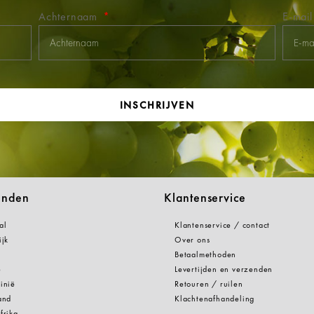
Achternaam
E-mai
INSCHRIJVEN
anden
Klantenservice
al
Klantenservice / contact
ijk
Over ons
Betaalmethoden
e
Levertijden en verzenden
inië
Retouren / ruilen
and
Klachtenafhandeling
frika