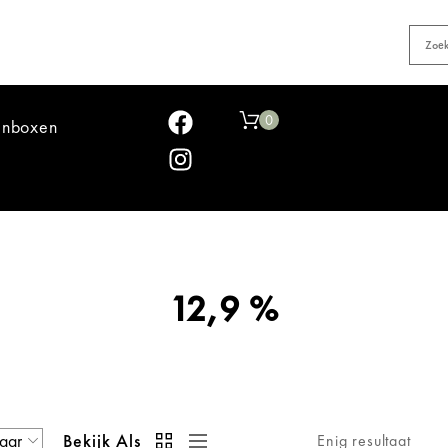
0
jnboxen
12,9 %
Bekijk Als
Enig resultaat