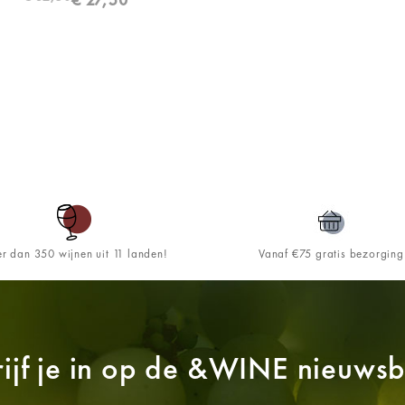
r dan 350 wijnen uit 11 landen!
Vanaf €75 gratis bezorging
ijf je in op de
&WINE
nieuwsbr