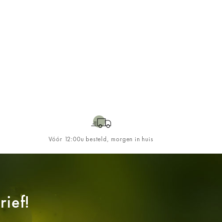
Vóór 12:00u besteld, morgen in huis
ief!