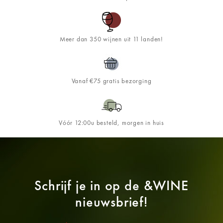
Meer dan 350 wijnen uit 11 landen!
Vanaf €75 gratis bezorging
Vóór 12:00u besteld, morgen in huis
Schrijf je in op de
&WINE
nieuwsbrief!