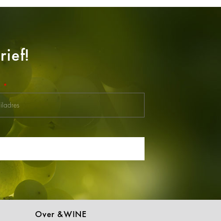
ief!
l
Over &WINE