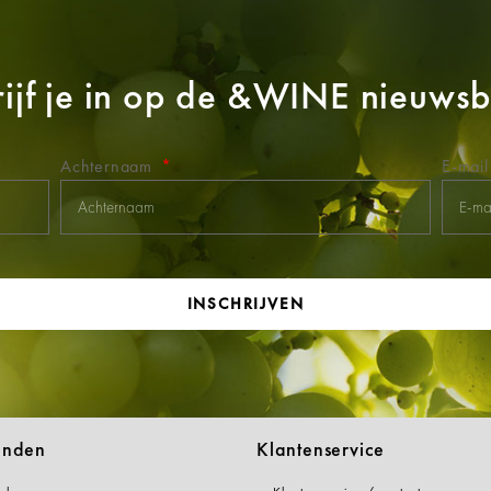
ijf je in op de
&WINE
nieuwsbr
Achternaam
E-mai
INSCHRIJVEN
anden
Klantenservice