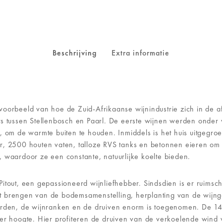
Beschrijving
Extra informatie
oorbeeld van hoe de Zuid-Afrikaanse wijnindustrie zich in de af
ts tussen Stellenbosch en Paarl. De eerste wijnen werden onder 
, om de warmte buiten te houden. Inmiddels is het huis uitgegro
r, 2500 houten vaten, talloze RVS tanks en betonnen eieren om 
 waardoor ze een constante, natuurlijke koelte bieden.
itout, een gepassioneerd wijnliefhebber. Sindsdien is er ruimsch
 brengen van de bodemsamenstelling, herplanting van de wijngaa
aarden, de wijnranken en de druiven enorm is toegenomen. De 14
er hoogte. Hier profiteren de druiven van de verkoelende wind v