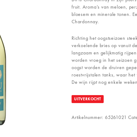
fruit. Aroma’s van meloen, perz
bloesem en minerale tonen. E
Chardonnay.
Richting het oogstseizoen stee
verkoelende bries op vanuit de
langzaam en gelijkmatig rijpen
worden vroeg in het seizoen g
oogst worden de druiven gepe
roestvrijstalen tanks, waar he
De wijn rijpt nog enkele weken
UITVERKOCHT
Artikelnummer:
65261021
Cat