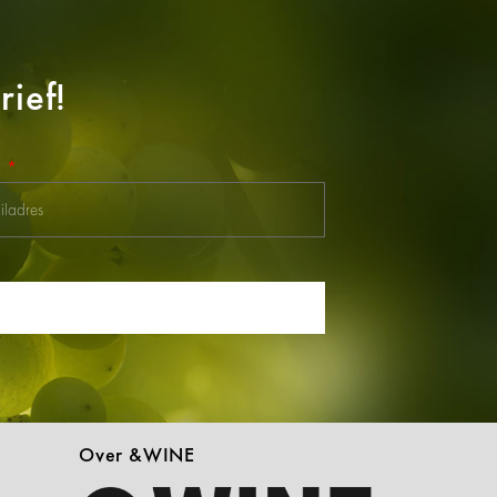
ief!
l
Over &WINE