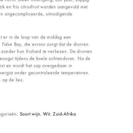
ik en fris citrusfruit worden aangevuld met
en ongecompliceerde, uitnodigende
kt er in de loop van de middag een
 False Bay, die ervoor zorgt dat de druiven
 zonder hun frisheid te verliezen. De druiven
eoogst tijdens de koele ochtenduren. Na de
rst en wordt het sap overgedaan in
t vergist onder gecontroleerde temperaturen.
 op de lies.
egorieën:
Soort wijn
,
Wit
,
Zuid-Afrika