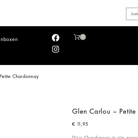
0
jnboxen
Petite Chardonnay
Glen Carlou – Petit
€
11,95
Dit is Chardonnay in zijn puur