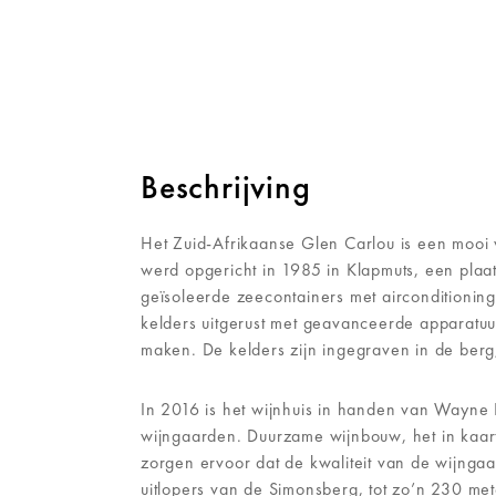
Beschrijving
Het Zuid-Afrikaanse Glen Carlou is een mooi v
werd opgericht in 1985 in Klapmuts, een plaa
geïsoleerde zeecontainers met airconditioning
kelders uitgerust met geavanceerde apparatuu
maken. De kelders zijn ingegraven in de berg,
In 2016 is het wijnhuis in handen van Wayne P
wijngaarden. Duurzame wijnbouw, het in kaart
zorgen ervoor dat de kwaliteit van de wijng
uitlopers van de Simonsberg, tot zo’n 230 met