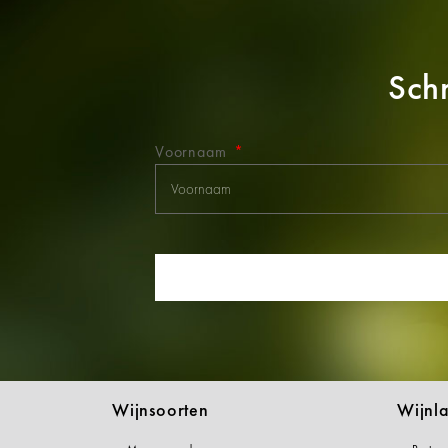
Schr
Voornaam
Wijnsoorten
Wijnl