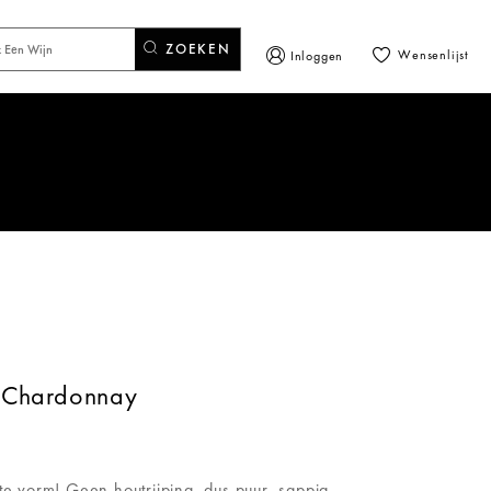
ZOEKEN
Wensenlijst
Inloggen
e Chardonnay
ste vorm! Geen houtrijping, dus puur, sappig