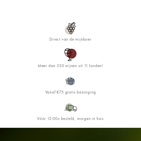
Direct van de wijnboer
Meer dan 350 wijnen uit 11 landen!
Vanaf €75 gratis bezorging
Vóór 12:00u besteld, morgen in huis