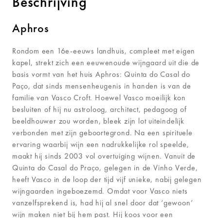
Beschrijving
Aphros
Rondom een 16e-eeuws landhuis, compleet met eigen
kapel, strekt zich een eeuwenoude wijngaard uit die de
basis vormt van het huis Aphros: Quinta do Casal do
Paço, dat sinds mensenheugenis in handen is van de
familie van Vasco Croft. Hoewel Vasco moeilijk kon
besluiten of hij nu astroloog, architect, pedagoog of
beeldhouwer zou worden, bleek zijn lot uiteindelijk
verbonden met zijn geboortegrond. Na een spirituele
ervaring waarbij wijn een nadrukkelijke rol speelde,
maakt hij sinds 2003 vol overtuiging wijnen. Vanuit de
Quinta do Casal do Praço, gelegen in de Vinho Verde,
heeft Vasco in de loop der tijd vijf unieke, nabij gelegen
wijngaarden ingeboezemd. Omdat voor Vasco niets
vanzelfsprekend is, had hij al snel door dat ‘gewoon’
wijn maken niet bij hem past. Hij koos voor een