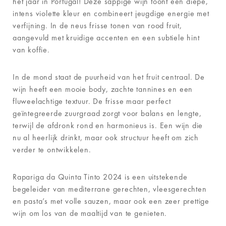
het jaar in Portugal! Deze sappige wijn toont een diepe,
intens violette kleur en combineert jeugdige energie met
verfijning. In de neus frisse tonen van rood fruit,
aangevuld met kruidige accenten en een subtiele hint
van koffie.
In de mond staat de puurheid van het fruit centraal. De
wijn heeft een mooie body, zachte tannines en een
fluweelachtige textuur. De frisse maar perfect
geïntegreerde zuurgraad zorgt voor balans en lengte,
terwijl de afdronk rond en harmonieus is. Een wijn die
nu al heerlijk drinkt, maar ook structuur heeft om zich
verder te ontwikkelen.
Rapariga da Quinta Tinto 2024 is een uitstekende
begeleider van mediterrane gerechten, vleesgerechten
en pasta’s met volle sauzen, maar ook een zeer prettige
wijn om los van de maaltijd van te genieten.