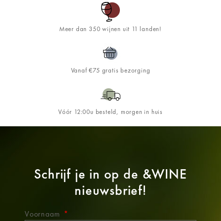
Meer dan 350 wijnen uit 11 landen!
Vanaf €75 gratis bezorging
Vóór 12:00u besteld, morgen in huis
Schrijf je in op de
&WINE
nieuwsbrief!
Voornaam