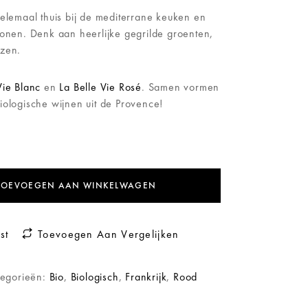
helemaal thuis bij de mediterrane keuken en
tonen. Denk aan heerlijke gegrilde groenten,
azen.
Vie Blanc
en
La Belle Vie Rosé
. Samen vormen
iologische wijnen uit de Provence!
TOEVOEGEN AAN WINKELWAGEN
st
Toevoegen Aan Vergelijken
tegorieën:
Bio
,
Biologisch
,
Frankrijk
,
Rood