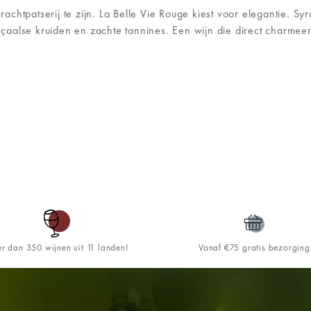
 krachtpatserij te zijn. La Belle Vie Rouge kiest voor elegantie
ençaalse kruiden en zachte tannines. Een wijn die direct charmee
r dan 350 wijnen uit 11 landen!
Vanaf €75 gratis bezorging