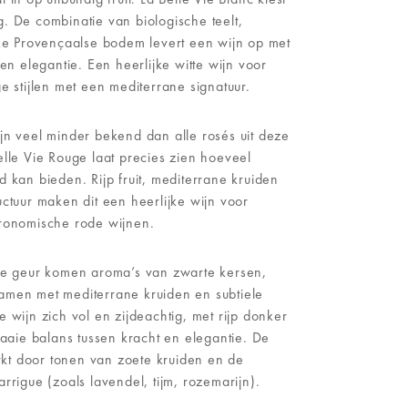
. De combinatie van biologische teelt,
jke Provençaalse bodem levert een wijn op met
 en elegantie. Een heerlijke witte wijn voor
e stijlen met een mediterrane signatuur.
jn veel minder bekend dan alle rosés uit deze
elle Vie Rouge laat precies zien hoeveel
d kan bieden. Rijp fruit, mediterrane kruiden
uctuur maken dit een heerlijke wijn voor
tronomische rode wijnen.
 de geur komen aroma’s van zwarte kersen,
amen met mediterrane kruiden en subtiele
 wijn zich vol en zijdeachtig, met rijp donker
raaie balans tussen kracht en elegantie. De
kt door tonen van zoete kruiden en de
rrigue (zoals lavendel, tijm, rozemarijn).