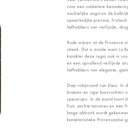
voor een subtielere benadering
nachtelijke oogst en de kalkri
opmerkelijke precisie, frisheid
liefhebbers van verfijnde, drog
Rode wijnen uit de Provence zi
streek. Dat is zonde want La B
karakter deze regio ook in roo
en een opvallend verfijnde str
liefhebbers van elegante, gas
Diep robijnrood van kleur. In
bramen en rijpe bosvruchten s
specerijen. In de mond toont de
fruit, zachte tannines en een f
lange afdronk wordt gekenmer
karakteristieke Provençaalse ga