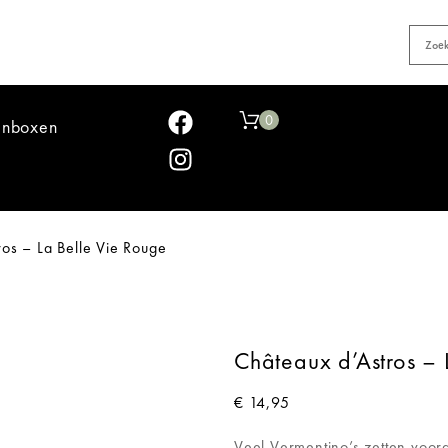
0
jnboxen
os – La Belle Vie Rouge
Châteaux d’Astros – 
€
14,95
Veel Vermentino’s zetten vooral 