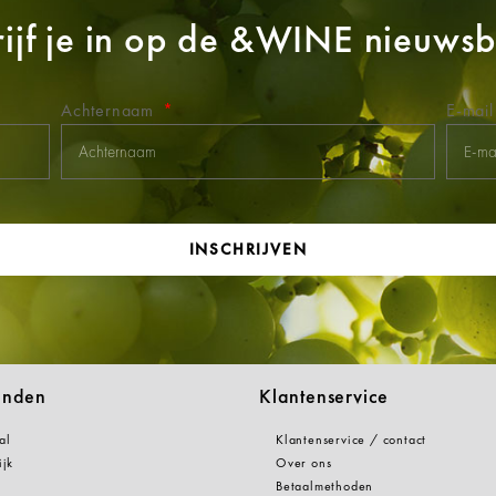
ijf je in op de
&WINE
nieuwsbr
Achternaam
E-mai
INSCHRIJVEN
anden
Klantenservice
al
Klantenservice / contact
ijk
Over ons
Betaalmethoden