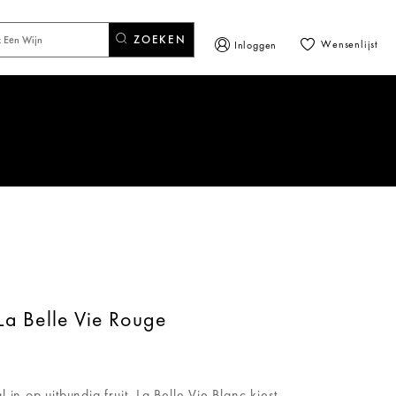
ZOEKEN
Wensenlijst
Inloggen
La Belle Vie Rouge
in op uitbundig fruit. La Belle Vie Blanc kiest