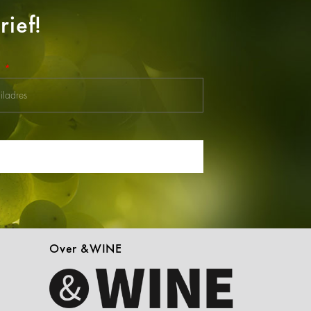
ief!
l
Over &WINE