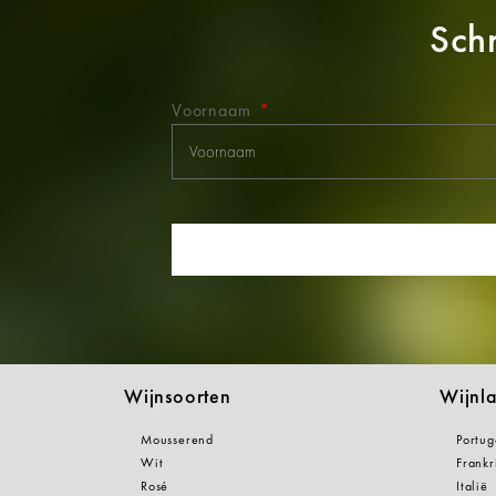
Schr
Voornaam
Wijnsoorten
Wijnl
Mousserend
Portug
Wit
Frankr
Rosé
Italië