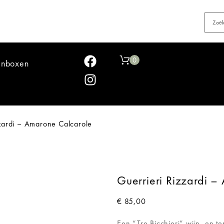
0
jnboxen
zardi – Amarone Calcarole
Guerrieri Rizzardi –
€
85,00
Een “Tre Bicchieri” wijn, en t