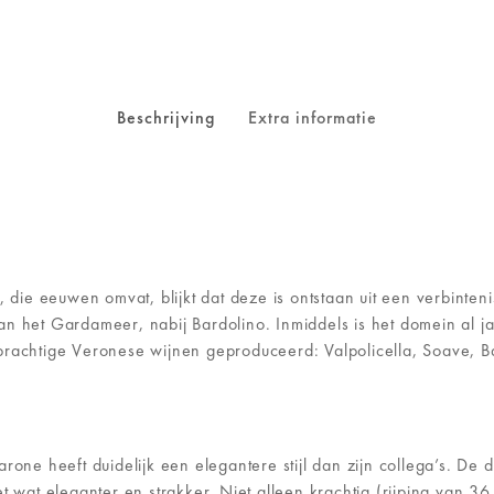
Beschrijving
Extra informatie
, die eeuwen omvat, blijkt dat deze is ontstaan uit een verbinte
n het Gardameer, nabij Bardolino. Inmiddels is het domein al ja
prachtige Veronese wijnen geproduceerd: Valpolicella, Soave, B
rone heeft duidelijk een elegantere stijl dan zijn collega’s. De
et wat eleganter en strakker. Niet alleen krachtig (rijping van