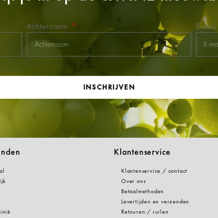
Achternaam
E-mai
INSCHRIJVEN
anden
Klantenservice
al
Klantenservice / contact
ijk
Over ons
Betaalmethoden
e
Levertijden en verzenden
inië
Retouren / ruilen