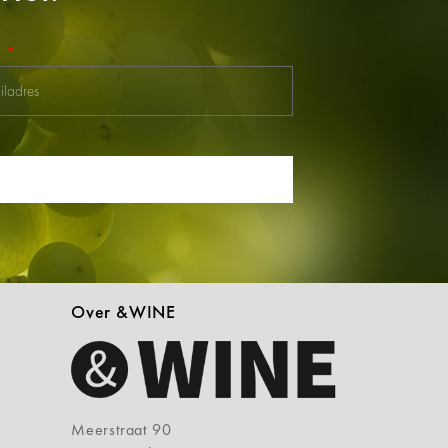
l
Over &WINE
Meerstraat 90