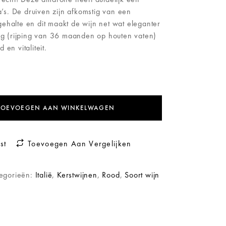
ga’s. De druiven zijn afkomstig van een
ehalte en dit maakt de wijn net wat eleganter
tig (rijping van 36 maanden op houten vaten)
en vitaliteit.
TOEVOEGEN AAN WINKELWAGEN
st
Toevoegen Aan Vergelijken
egorieën:
Italië
,
Kerstwijnen
,
Rood
,
Soort wijn