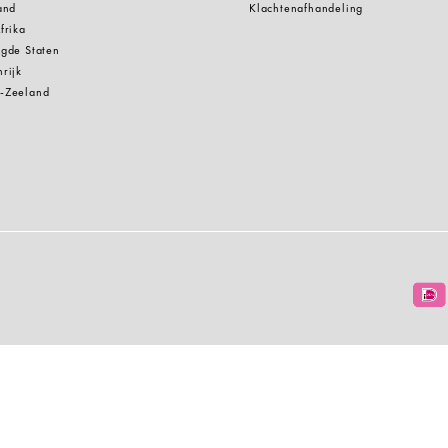
and
Klachtenafhandeling
frika
gde Staten
rijk
-Zeeland