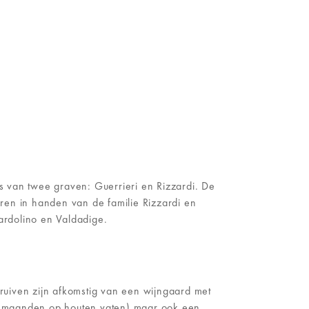
nis van twee graven: Guerrieri en Rizzardi. De
ren in handen van de familie Rizzardi en
ardolino en Valdadige.
 druiven zijn afkomstig van een wijngaard met
 36 maanden op houten vaten) maar ook een