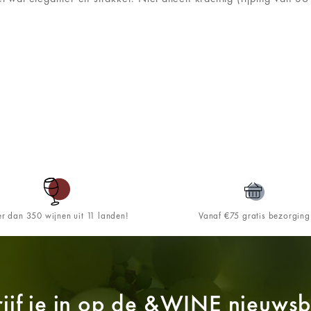
r dan 350 wijnen uit 11 landen!
Vanaf €75 gratis bezorging
ijf je in op de
&WINE
nieuwsbr