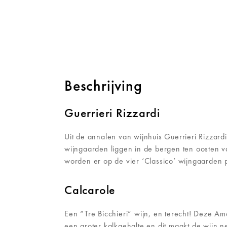
Beschrijving
Guerrieri Rizzardi
Uit de annalen van wijnhuis Guerrieri Rizzardi
wijngaarden liggen in de bergen ten oosten va
worden er op de vier ‘Classico’ wijngaarden 
Calcarole
Een “Tre Bicchieri” wijn, en terecht! Deze Ama
een groter kalkgehalte en dit maakt de wijn n