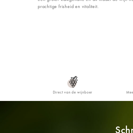
prachtige frisheid en vitaliteit.
Direct van de wijnboer
Mee
Schr