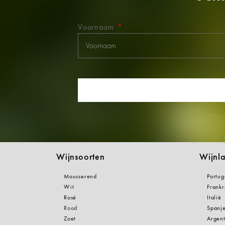
Voornaam
Wijnsoorten
Wijnl
Mousserend
Portug
Wit
Frankr
Rosé
Italië
Rood
Spanj
Zoet
Argent