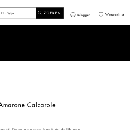
ZOEKEN
Wensenlijst
Inloggen
 Amarone Calcarole
erecht! Deze amarone heeft duidelijk een