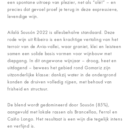
een spontane uitroep van plezier, net als “olé!” – en
precies dat gevoel proef je terug in deze expressieve,
levendige wijn.
Ailalá Sousón 2022 is allesbehalve standaard. Deze
rode wijn uit Ribeiro is een krachtige vertaling van het
terroir van de Avia-vallei, waar graniet, klei en leisteen
samen een solide basis vormen voor wijnbouw met
diepgang. In dit ongewone wijnjaar – droog, heet en
uitdagend – bewees het gebied rond Gomariz zijn
uitzonderlijke klasse: dankzij water in de ondergrond
konden de druiven volledig rijpen, met behoud van
frisheid en structuur.
De blend wordt gedomineerd door Sousón (85%),
aangevuld met lokale rassen als Brancellao, Ferrol en
Caiño Longo. Het resultaat is een wijn die tegelijk intens
en verfijnd is.