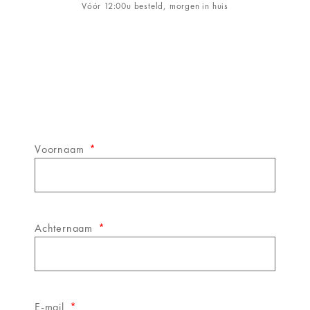
Vóór 12:00u besteld, morgen in huis
Schrijf je in op de
&WINE
nieuwsbrief!
Voornaam
Achternaam
E-mail