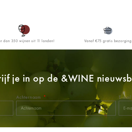
r dan 350 wijnen uit 11 landen!
Vanaf €75 gratis bezorging
ijf je in op de
&WINE
nieuwsbr
Achternaam
E-mai