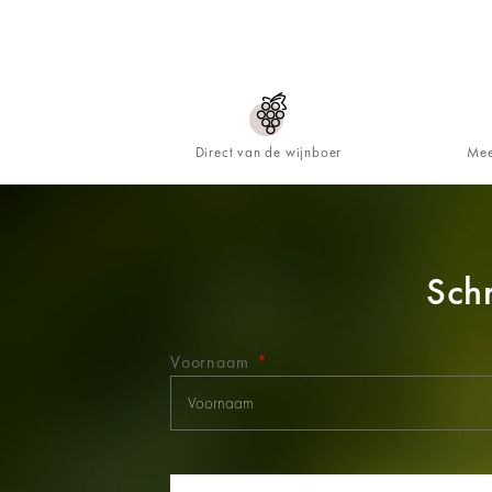
Direct van de wijnboer
Mee
Schr
Voornaam