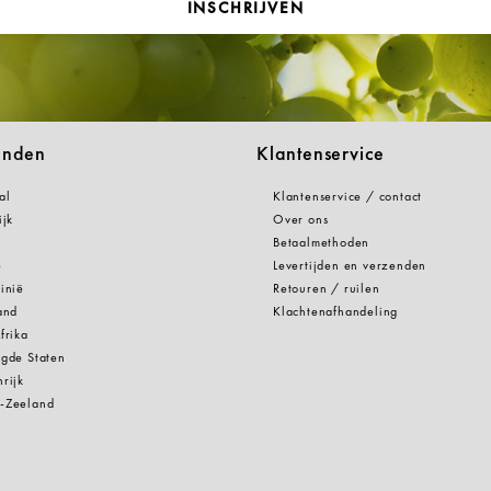
INSCHRIJVEN
anden
Klantenservice
al
Klantenservice / contact
ijk
Over ons
Betaalmethoden
e
Levertijden en verzenden
inië
Retouren / ruilen
and
Klachtenafhandeling
frika
gde Staten
rijk
-Zeeland