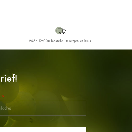
Vóór 12:00u besteld, morgen in huis
ief!
l