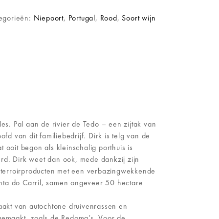
egorieën:
Niepoort
,
Portugal
,
Rood
,
Soort wijn
s. Pal aan de rivier de Tedo – een zijtak van
fd van dit familiebedrijf. Dirk is telg van de
ooit begon als kleinschalig porthuis is
erd. Dirk weet dan ook, mede dankzij zijn
hte terroirproducten met een verbazingwekkende
inta do Carril, samen ongeveer 50 hectare
aakt van autochtone druivenrassen en
 gemaakt, zoals de Redoma’s. Voor de