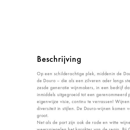
Beschrijving
Op een schilderachtige plek, middenin de Dour
de Douro – die als een zilveren ader langs stei
zesde generatie wijnmakers, in een bedrijf da
inmiddels uitgegroeid tot een gerenommeerd po
eigenwijze visie, continu te verrassen! Wijne
diversiteit in stijlen. De Douro-wijnen kome
groot.
Net als de port zijn ook de rode en witte wi
weerspiegelen het karakter van de regio. Bi