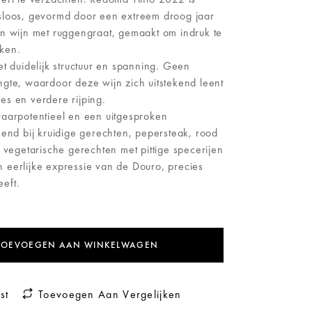
sloos, gevormd door een extreem droog jaar
en wijn met ruggengraat, gemaakt om indruk te
ken.
et duidelijk structuur en spanning. Geen
gte, waardoor deze wijn zich uitstekend leent
es en verdere rijping.
waarpotentieel en een uitgesproken
kend bij kruidige gerechten, pepersteak, rood
j vegetarische gerechten met pittige specerijen
 eerlijke expressie van de Douro, precies
eft.
TOEVOEGEN AAN WINKELWAGEN
st
Toevoegen Aan Vergelijken