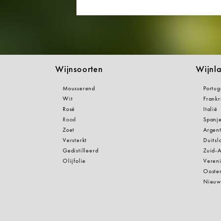
Wijnsoorten
Wijnl
Mousserend
Portug
Wit
Frankr
Rosé
Italië
Rood
Spanj
Zoet
Argent
Versterkt
Duitsl
Gedistilleerd
Zuid-A
Olijfolie
Vereni
Oosten
Nieuw