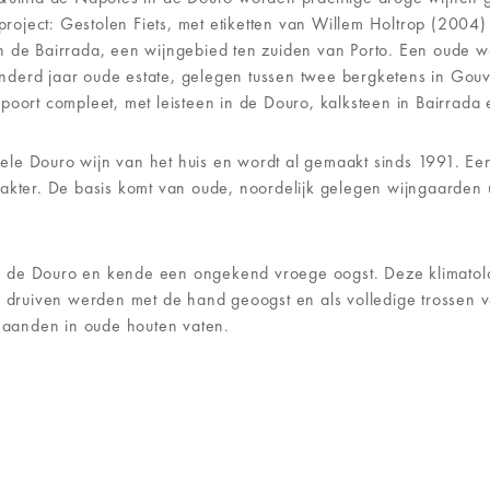
oject: Gestolen Fiets, met etiketten van Willem Holtrop (2004) 
n de Bairrada, een wijngebied ten zuiden van Porto. Een oude w
nderd jaar oude estate, gelegen tussen twee bergketens in Gouv
poort compleet, met leisteen in de Douro, kalksteen in Bairrada 
nele Douro wijn van het huis en wordt al gemaakt sinds 1991. Ee
rakter. De basis komt van oude, noordelijk gelegen wijngaarden 
n de Douro en kende een ongekend vroege oogst. Deze klimatol
e druiven werden met de hand geoogst en als volledige trossen ver
 maanden in oude houten vaten.