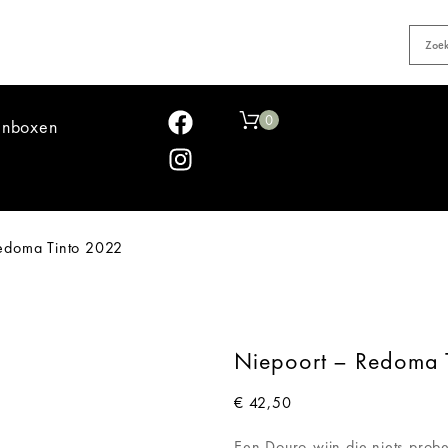
0
jnboxen
edoma Tinto 2022
Niepoort – Redoma 
€
42,50
Een Douro-wijn die niets prob