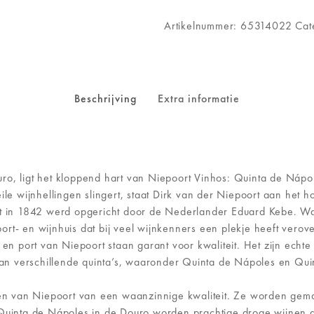
Artikelnummer:
65314022
Cat
Beschrijving
Extra informatie
o, ligt het kloppend hart van Niepoort Vinhos: Quinta de Nápole
le wijnhellingen slingert, staat Dirk van der Niepoort aan het hoo
t in 1842 werd opgericht door de Nederlander Eduard Kebe. Wat 
rt- en wijnhuis dat bij veel wijnkenners een plekje heeft verov
n en port van Niepoort staan garant voor kwaliteit. Het zijn ec
n van verschillende quinta’s, waaronder Quinta de Nápoles en Qu
jnen van Niepoort van een waanzinnige kwaliteit. Ze worden gem
j Quinta de Nápoles in de Douro worden prachtige droge wijnen