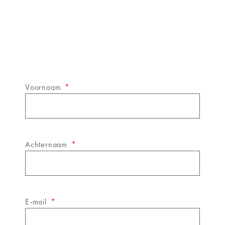
Schrijf je in op de
&WINE
nieuwsbrief!
Voornaam
Achternaam
E-mail