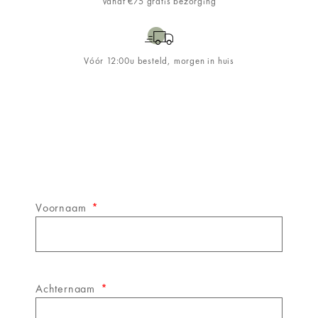
Vanaf €75 gratis bezorging
Vóór 12:00u besteld, morgen in huis
Schrijf je in op de
&WINE
nieuwsbrief!
Voornaam
Achternaam