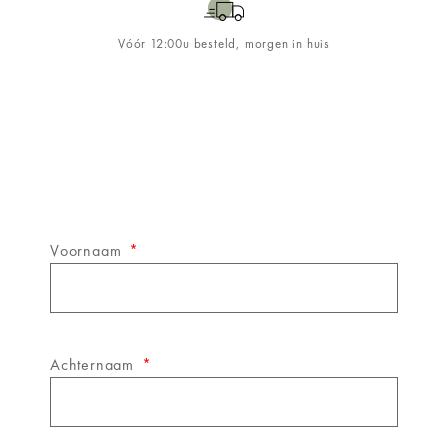
Vóór 12:00u besteld, morgen in huis
Schrijf je in op de
&WINE
nieuwsbrief!
Voornaam
Achternaam