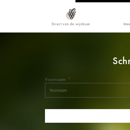
Direct van de wijnboer
Mee
Schr
Voornaam