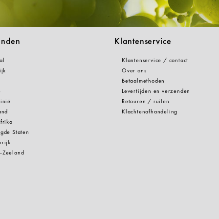
anden
Klantenservice
al
Klantenservice / contact
ijk
Over ons
Betaalmethoden
e
Levertijden en verzenden
inië
Retouren / ruilen
and
Klachtenafhandeling
frika
gde Staten
rijk
-Zeeland