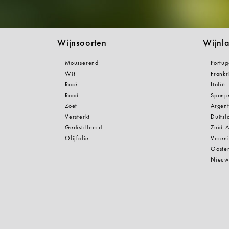
Wijnsoorten
Wijnl
Mousserend
Portug
Wit
Frankr
Rosé
Italië
Rood
Spanj
Zoet
Argent
Versterkt
Duitsl
Gedistilleerd
Zuid-A
Olijfolie
Vereni
Oosten
Nieuw