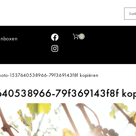
0
jnboxen
hoto-1537640538966-79f369143f8f kopiëren
640538966-79f369143f8f kopi