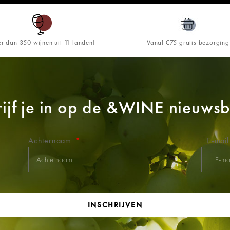
r dan 350 wijnen uit 11 landen!
Vanaf €75 gratis bezorging
ijf je in op de
&WINE
nieuwsbr
Achternaam
E-mai
INSCHRIJVEN