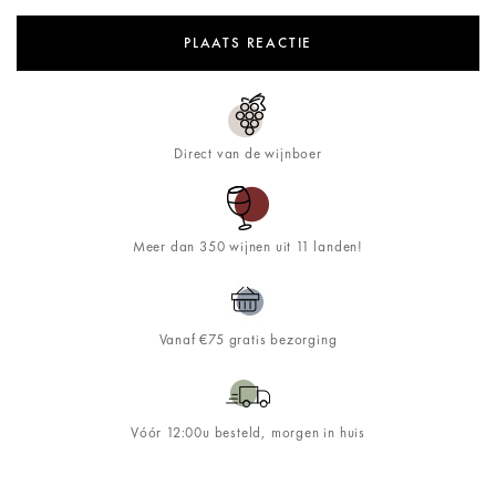
Direct van de wijnboer
Meer dan 350 wijnen uit 11 landen!
Vanaf €75 gratis bezorging
Vóór 12:00u besteld, morgen in huis