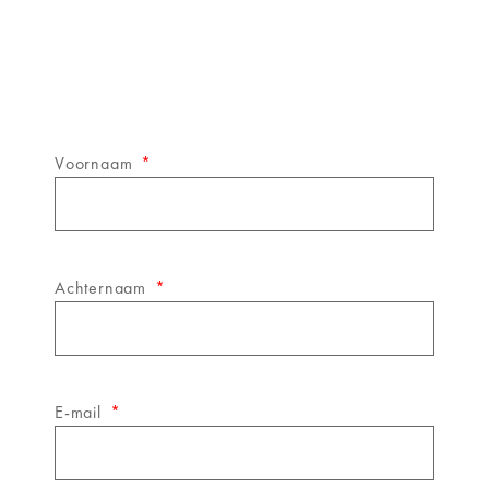
Schrijf je in op de
&WINE
nieuwsbrief!
Voornaam
Achternaam
E-mail