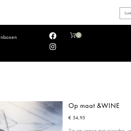
0
jnboxen
Op maat &WINE
€
54,95
Zin om samen met vrienden, vri