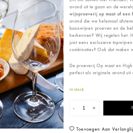
avond uit te gaan en de werel
wijnproeverij op maat of een
avond die we helemaal afstemme
basiswijnen proeven en de bela
herkennen? Wij regelen het. He
juist eens exclusieve topwijnen
combinaties? Ook dat maken w
De proeverij Op maat en High
perfect als originele avond uit 
In stock
-
+
Toevoegen Aan Verlanglij