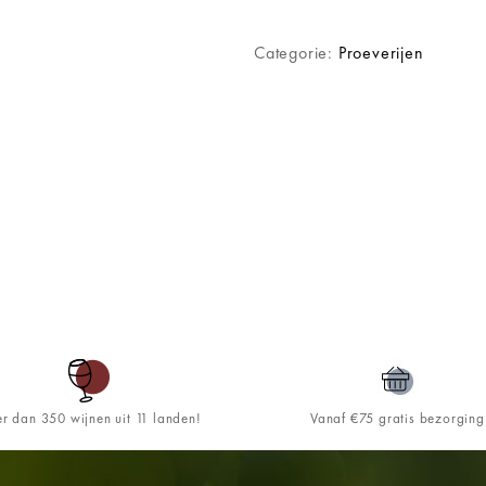
Categorie:
Proeverijen
r dan 350 wijnen uit 11 landen!
Vanaf €75 gratis bezorging