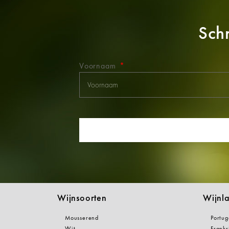
Schr
Voornaam
Wijnsoorten
Wijnl
Mousserend
Portug
Wit
Frankr