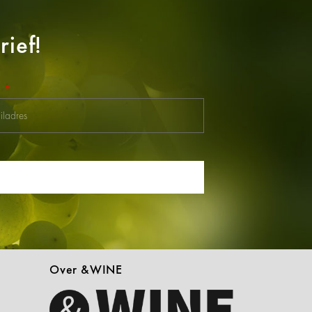
ief!
l
Over &WINE