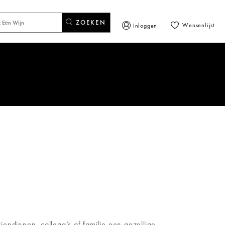
ZOEKEN
Wensenlijst
Inloggen
endinnen, collega’s of familie een gezellige