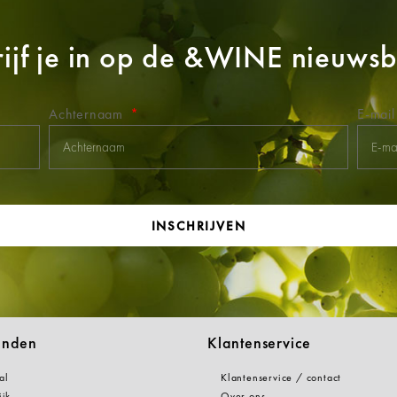
ijf je in op de
&WINE
nieuwsbr
Achternaam
E-mai
INSCHRIJVEN
anden
Klantenservice
al
Klantenservice / contact
ijk
Over ons