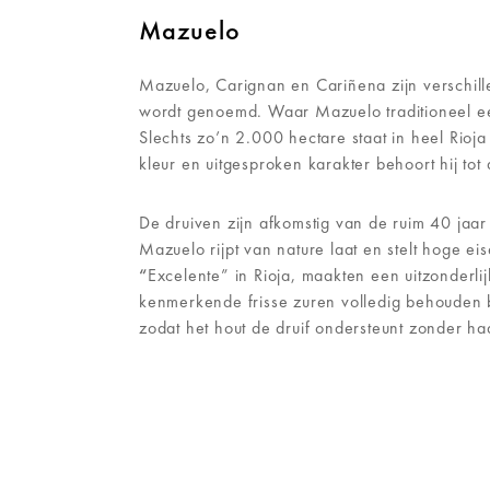
Mazuelo
Mazuelo, Carignan en Cariñena zijn verschillen
wordt genoemd. Waar Mazuelo traditioneel een b
Slechts zo’n 2.000 hectare staat in heel Ri
kleur en uitgesproken karakter behoort hij to
De druiven zijn afkomstig van de ruim 40 jaar
Mazuelo rijpt van nature laat en stelt hoge e
“
Excelente” in Rioja, maakten een uitzonderlij
kenmerkende frisse zuren volledig behouden 
zodat het hout de druif ondersteunt zonder ha