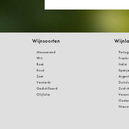
Wijnsoorten
Wijnl
Mousserend
Portug
Wit
Frankr
Rosé
Italië
Rood
Spanj
Zoet
Argent
Versterkt
Duitsl
Gedistilleerd
Zuid-A
Olijfolie
Vereni
Oosten
Nieuw