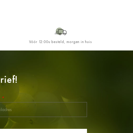
Vóór 12:00u besteld, morgen in huis
ief!
l