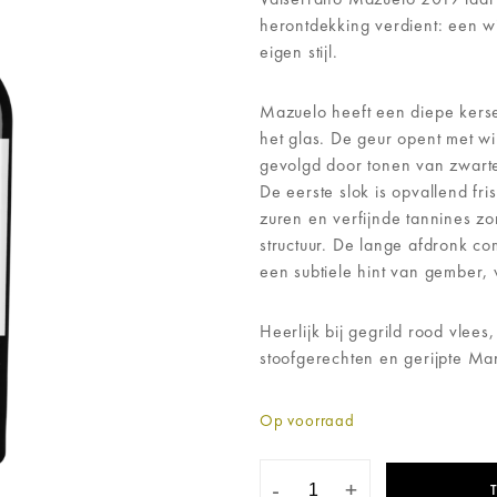
herontdekking verdient: een w
eigen stijl.
Mazuelo heeft een diepe kerse
het glas. De geur opent met w
gevolgd door tonen van zwarte 
De eerste slok is opvallend fri
zuren en verfijnde tannines z
structuur. De lange afdronk co
een subtiele hint van gember, 
Heerlijk bij gegrild rood vlees
stoofgerechten en gerijpte M
Op voorraad
-
+