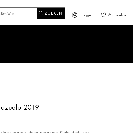
ZOEKEN
Wensenlijst
Inloggen
Mazuelo 2019
 zien waarom deze vergeten Rioja-druif een