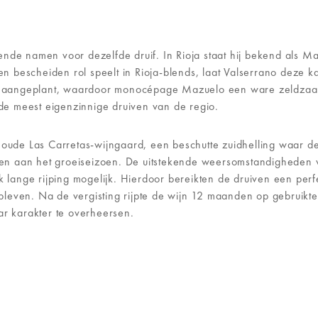
de namen voor dezelfde druif. In Rioja staat hij bekend als Mazu
escheiden rol speelt in Rioja-blends, laat Valserrano deze karakt
oja aangeplant, waardoor monocépage Mazuelo een ware zeldzaamh
t de meest eigenzinnige druiven van de regio.
 oude Las Carretas-wijngaard, een beschutte zuidhelling waar de
isen aan het groeiseizoen. De uitstekende weersomstandigheden 
k lange rijping mogelijk. Hierdoor bereikten de druiven een perfec
bleven. Na de vergisting rijpte de wijn 12 maanden op gebruikt
ar karakter te overheersen.