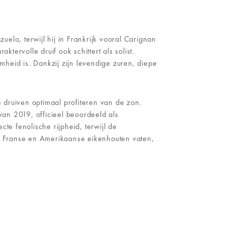
elo, terwijl hij in Frankrijk vooral Carignan
ervolle druif ook schittert als solist.
eid is. Dankzij zijn levendige zuren, diepe
 druiven optimaal profiteren van de zon.
van 2019, officieel beoordeeld als
te fenolische rijpheid, terwijl de
e Franse en Amerikaanse eikenhouten vaten,