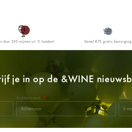
r dan 350 wijnen uit 11 landen!
Vanaf €75 gratis bezorging
ijf je in op de
&WINE
nieuwsbr
Achternaam
E-mai