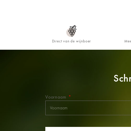
Direct van de wijnboer
Mee
Schr
Voornaam