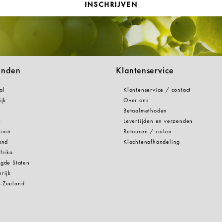
INSCHRIJVEN
anden
Klantenservice
al
Klantenservice / contact
ijk
Over ons
Betaalmethoden
e
Levertijden en verzenden
inië
Retouren / ruilen
and
Klachtenafhandeling
frika
gde Staten
rijk
-Zeeland