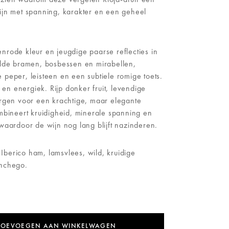
ijn met spanning, karakter en een geheel
nrode kleur en jeugdige paarse reflecties in
ilde bramen, bosbessen en mirabellen,
peper, leisteen en een subtiele romige toets.
s en energiek. Rijp donker fruit, levendige
orgen voor een krachtige, maar elegante
mbineert kruidigheid, minerale spanning en
waardoor de wijn nog lang blijft nazinderen.
, Iberico ham, lamsvlees, wild, kruidige
anchego.
TOEVOEGEN AAN WINKELWAGEN