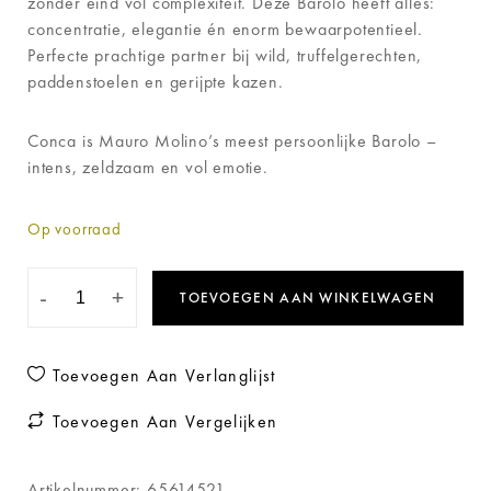
zonder eind vol complexiteit. Deze Barolo heeft alles:
concentratie, elegantie én enorm bewaarpotentieel.
Perfecte prachtige partner bij wild, truffelgerechten,
paddenstoelen en gerijpte kazen.
Conca is Mauro Molino’s meest persoonlijke Barolo –
intens, zeldzaam en vol emotie.
Op voorraad
-
+
TOEVOEGEN AAN WINKELWAGEN
Toevoegen Aan Verlanglijst
Toevoegen Aan Vergelijken
Artikelnummer:
65614521