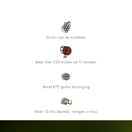
Direct van de wijnboer
Meer dan 350 wijnen uit 11 landen!
Vanaf €75 gratis bezorging
Vóór 12:00u besteld, morgen in huis