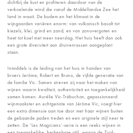
dichtbij de kust en profiteren daardoor van de
verkoelende wind die vanaf de Middellandse Zee het
land in waait. De bodem en het klimaat in de
wijngaarden variëren enorm: van vulkanisch basalt tot
kiezels, klei, grind en zand, en van zonovergoten en
heet tot koel met meer neerslag. Het huis heeft dan ook
een grote diversiteit aan druivenrassen aangeplant
staan.
Inmiddels is de leiding van het huis in handen van
broers Jerôme, Robert en Bruno, de vijfde generatie van
de familie Vic. Samen streven zij naar het maken van
wijnen waarin kwaliteit, authenticiteit en toegankelijkheid
samen komen. Aurélie Vic-Trébuchon, gepassioneerd
wijnmaakster en echtgenote van Jérôme Vic, voegt hier
een extra dimensie aan toe door met haar wijnen buiten
de gebaande paden treden en een originele stijl neer te
zetten. De ‘Les Magiciens’-serie is een reeks wijnen in
een toegankelijke, herkenbare stijl, waarin de Zuid-