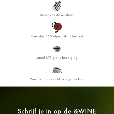
Direct van de wijnboer
Meer dan 350 wijnen uit 11 landen!
Vanaf €75 gratis bezorging
Vóór 12:00u besteld, morgen in huis
Schrijf je in op de
&WINE