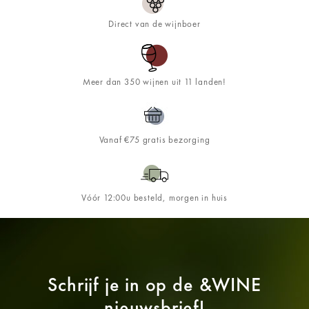
Direct van de wijnboer
Meer dan 350 wijnen uit 11 landen!
Vanaf €75 gratis bezorging
Vóór 12:00u besteld, morgen in huis
Schrijf je in op de
&WINE
nieuwsbrief!