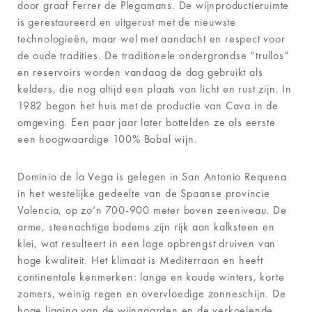
door graaf Ferrer de Plegamans. De wijnproductieruimte
is gerestaureerd en uitgerust met de nieuwste
technologieën, maar wel met aandacht en respect voor
de oude tradities. De traditionele ondergrondse “trullos”
en reservoirs worden vandaag de dag gebruikt als
kelders, die nog altijd een plaats van licht en rust zijn. In
1982 begon het huis met de productie van Cava in de
omgeving. Een paar jaar later bottelden ze als eerste
een hoogwaardige 100% Bobal wijn.
Dominio de la Vega is gelegen in San Antonio Requena
in het westelijke gedeelte van de Spaanse provincie
Valencia, op zo’n 700-900 meter boven zeeniveau. De
arme, steenachtige bodems zijn rijk aan kalksteen en
klei, wat resulteert in een lage opbrengst druiven van
hoge kwaliteit. Het klimaat is Mediterraan en heeft
continentale kenmerken: lange en koude winters, korte
zomers, weinig regen en overvloedige zonneschijn. De
hoge ligging van de wijngaarden en de verkoelende