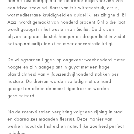
aan de kust aangeplant en daardoor altijd voorzien van
een frisse zeewind. Barst van fris wit steenfruit, citrus,
wat mediterrane kruidigheid en duidelijk iets ziltigheid. El
Aziz wordt gemaakt van honderd procent Grillo die laat
wordt geoogst in het westen van Sicilië. De druiven
blijven lang aan de stok hangen en drogen licht in zodat
het sap natuurlijk indikt en meer concentratie krijgt.
De wijngaarden liggen op ongeveer tweehonderd meter
hoogte en zijn aangeplant in guyot met een hoge
plantdichtheid van vijfduizendvijfhonderd stokken per
hectare. De druiven worden volledig met de hand
geoogst en alleen de meest rijpe trossen worden
geselecteerd.
Na de roestvrijstalen vergisting volgt een rijping in staal
en daarna zes maanden flesrust. Deze manier van
werken houdt de frisheid en natuurlijke zoetheid perfect
in balans.