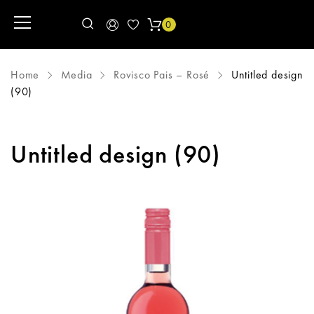
0
Home
Media
Rovisco Pais – Rosé
Untitled design
(90)
Untitled design (90)