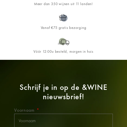
Meer dan 350 wijnen uit 11 landen!
Vanaf €75 gratis bezorging
Vóór 12:00u besteld, morgen in huis
Schrijf je in op de
&WINE
nieuwsbrief!
Voornaam