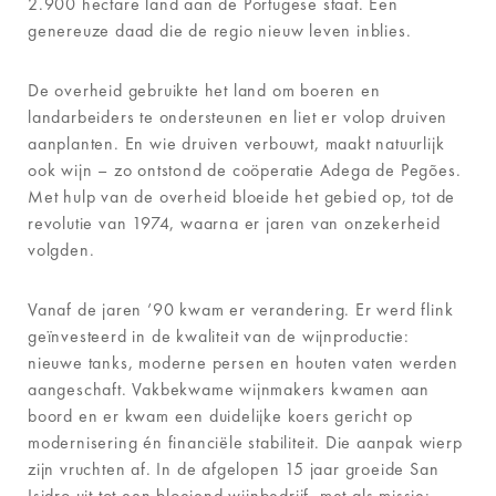
2.900 hectare land aan de Portugese staat. Een
genereuze daad die de regio nieuw leven inblies.
De overheid gebruikte het land om boeren en
landarbeiders te ondersteunen en liet er volop druiven
aanplanten. En wie druiven verbouwt, maakt natuurlijk
ook wijn – zo ontstond de coöperatie Adega de Pegões.
Met hulp van de overheid bloeide het gebied op, tot de
revolutie van 1974, waarna er jaren van onzekerheid
volgden.
Vanaf de jaren ’90 kwam er verandering. Er werd flink
geïnvesteerd in de kwaliteit van de wijnproductie:
nieuwe tanks, moderne persen en houten vaten werden
aangeschaft. Vakbekwame wijnmakers kwamen aan
boord en er kwam een duidelijke koers gericht op
modernisering én financiële stabiliteit. Die aanpak wierp
zijn vruchten af. In de afgelopen 15 jaar groeide San
Isidro uit tot een bloeiend wijnbedrijf, met als missie: