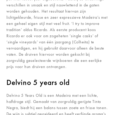
verschillen in smaak en stijl nauwlettend in de gaten
worden gehouden. Het resultaat hiervan zijn
lichtgekleurde, frisse en zeer expressieve Madeira’s met
een geheel eigen stijl met veel fruit. ‘I try to improve
tradition’ aldus Ricardo. Als eerste producent koos
Ricardo er ook voor om zogeheten ‘single casks’ of
‘single vineyards’ van één jaargang (Colheita) te
vervaardigen, en hij gebruikt daarvoor alleen de beste
vaten. De druiven hiervoor worden gekocht bij
zorgvuldig geselecteerde wijnboeren die een eerlijke
prijs voor hun druiven ontvangen.
Delvino 5 years old
Delvino 5 Years Old is een Madeira met een lichte,
halfdroge stijl. Gemaakt van zorgvuldig gerijpte Tinta
Negra, biedt hij een balans tussen zoete en frisse tonen.
De wijn is subtiel geoxideerd en heeft verfijnde aroma’s