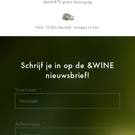
Vanaf €75 gratis bezorging
Vóór 12:00u besteld, morgen in huis
Schrijf je in op de
&WINE
nieuwsbrief!
Voornaam
Achternaam