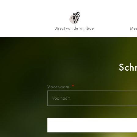
Direct van de wijnboer
Mee
Schr
Voornaam