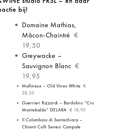
 &WINE studio FRSL – en daar
actie bij!
Domaine Mathias,
Mâcon-Chaintré
€
19,50
Greywacke –
Sauvignon Blanc
€
19,95
Mullineux – Old Vines White
€
28,50
Guerrieri Rizzardi – Bardolino “Cru
Montebaldo” DELARA
€ 18,95
Il Colombaio di Santachiara –
Chianti Colli Senesi Campale