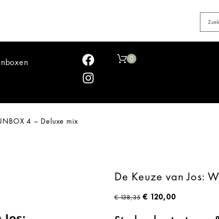
0
jnboxen
IJNBOX 4 – Deluxe mix
De Keuze van Jos: 
€
120,00
€
138,35