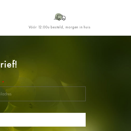
Vóór 12:00u besteld, morgen in huis
ief!
l