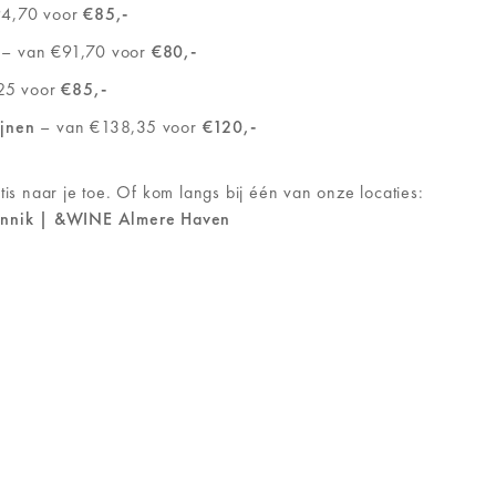
4,70 voor
€85,-
– van €91,70 voor
€80,-
25 voor
€85,-
jnen
– van €138,35 voor
€120,-
tis naar je toe. Of kom langs bij één van onze locaties:
unnik | &WINE Almere Haven