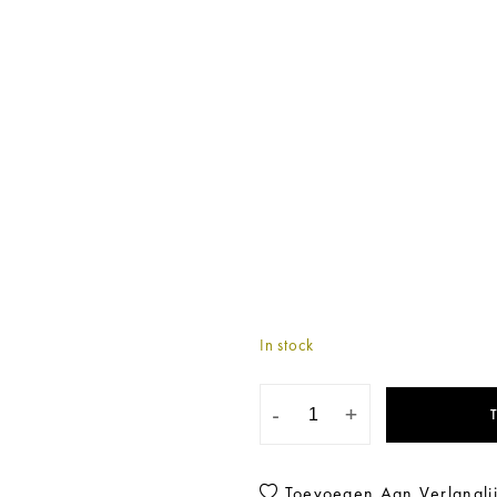
In stock
-
+
Toevoegen Aan Verlanglij