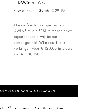
DOCG
€ 19,95
Mullineux – Syrah
€ 29,95
Om de feestelijke opening van
&WINE studio FRSL te vieren heeft
eigenaar Jos 4 wijnboxen
samengesteld.
Wijnbox 4
is te
verkrijgen voor € 120,00 in plaats
van € 138,35!
TOEVOEGEN AAN WINKELWAGEN
st
Toevoegen Aan Vergelijken