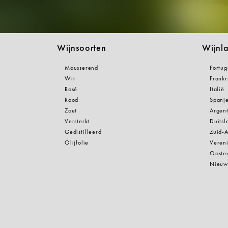
Wijnsoorten
Wijnl
Mousserend
Portug
Wit
Frankr
Rosé
Italië
Rood
Spanj
Zoet
Argent
Versterkt
Duitsl
Gedistilleerd
Zuid-A
Olijfolie
Vereni
Oosten
Nieuw