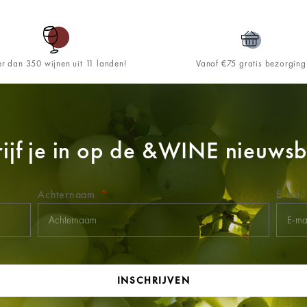
r dan 350 wijnen uit 11 landen!
Vanaf €75 gratis bezorging
ijf je in op de
&WINE
nieuwsbr
Achternaam
E-mai
INSCHRIJVEN