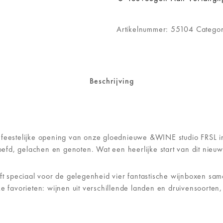
Artikelnummer:
55104
Catego
Beschrijving
 feestelijke opening van onze gloednieuwe &WINE studio FRSL in
roefd, gelachen en genoten. Wat een heerlijke start van dit nieu
eft speciaal voor de gelegenheid vier fantastische wijnboxen same
ke favorieten: wijnen uit verschillende landen en druivensoorten