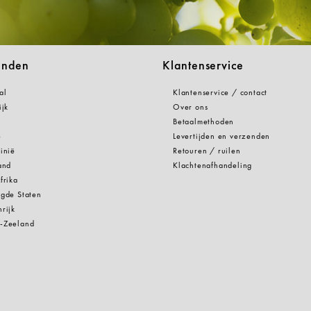
anden
Klantenservice
al
Klantenservice / contact
ijk
Over ons
Betaalmethoden
e
Levertijden en verzenden
inië
Retouren / ruilen
and
Klachtenafhandeling
frika
gde Staten
rijk
-Zeeland