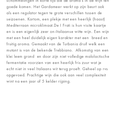
schommelingen in korte tijd die de aroma’s in de wijn ten
goede komen. Het Gardameer werkt op zijn beurt ook
als een regulator tegen te grote verschillen tussen de
seizoenen. Kortom, een plekje met een heerlijk (haast)
Mediterraan microklimaat.De I Frati is hun visite kaartje
en is een eigenlijk zeer on-Italiaanse witte wijn. Een wijn
met een heel duidelijk eigen karakter met een breed en
fruitig aroma. Gemaakt van de Turbania druif welk een
mutant is van de bekende Trebbiano. Afkomstig van een
klei leem grond en door zijn niet volledige malolactische
fermentatie voorzien van een heerlijk fris zuur wat je
echt niet in veel Italiaans wit terug proeft. Geheel op rvs
opgevoed. Prachtige wijn die ook aan veel complexiteit
wint na een jaar of 5 kelder rijping.