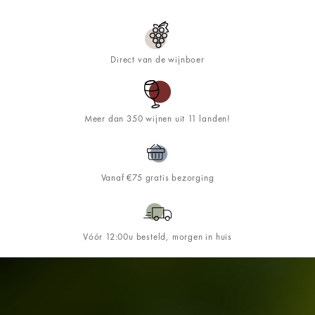
Direct van de wijnboer
Meer dan 350 wijnen uit 11 landen!
Vanaf €75 gratis bezorging
Vóór 12:00u besteld, morgen in huis